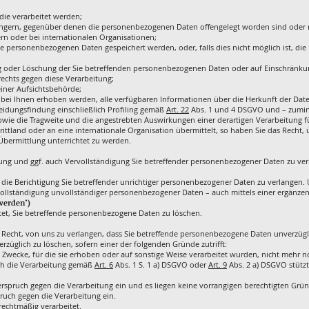
ie verarbeitet werden;
ngern, gegenüber denen die personenbezogenen Daten offengelegt worden sind oder 
rn oder bei internationalen Organisationen;
die personenbezogenen Daten gespeichert werden, oder, falls dies nicht möglich ist, die 
ng oder Löschung der Sie betreffenden personenbezogenen Daten oder auf Einschränku
echts gegen diese Verarbeitung;
iner Aufsichtsbehörde;
ei Ihnen erhoben werden, alle verfügbaren Informationen über die Herkunft der Dat
eidungsfindung einschließlich Profiling gemäß
Art. 22
Abs. 1 und 4 DSGVO und – zuminde
owie die Tragweite und die angestrebten Auswirkungen einer derartigen Verarbeitung fü
tland oder an eine internationale Organisation übermittelt, so haben Sie das Recht,
bermittlung unterrichtet zu werden.
gung und ggf. auch Vervollständigung Sie betreffender personenbezogener Daten zu ver
 die Berichtigung Sie betreffender unrichtiger personenbezogener Daten zu verlangen.
vollständigung unvollständiger personenbezogener Daten – auch mittels einer ergänzen
werden")
chtet, Sie betreffende personenbezogene Daten zu löschen.
Recht, von uns zu verlangen, dass Sie betreffende personenbezogene Daten unverzügl
züglich zu löschen, sofern einer der folgenden Gründe zutrifft:
Zwecke, für die sie erhoben oder auf sonstige Weise verarbeitet wurden, nicht mehr 
sich die Verarbeitung gemäß
Art. 6
Abs. 1 S. 1 a) DSGVO oder
Art. 9
Abs. 2 a) DSGVO stützt
pruch gegen die Verarbeitung ein und es liegen keine vorrangigen berechtigten Gründ
uch gegen die Verarbeitung ein.
chtmäßig verarbeitet.