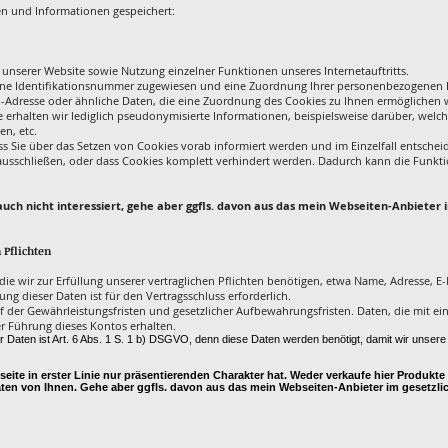
n und Informationen gespeichert:
 unserer Website sowie Nutzung einzelner Funktionen unseres Internetauftritts.
eine Identifikationsnummer zugewiesen und eine Zuordnung Ihrer personenbezogenen 
P-Adresse oder ähnliche Daten, die eine Zuordnung des Cookies zu Ihnen ermöglichen 
e erhalten wir lediglich pseudonymisierte Informationen, beispielsweise darüber, welc
n, etc.
ass Sie über das Setzen von Cookies vorab informiert werden und im Einzelfall entsch
 ausschließen, oder dass Cookies komplett verhindert werden. Dadurch kann die Funkti
ch auch nicht interessiert, gehe aber ggfls. davon aus das mein Webseiten-Anbiete
 Pflichten
e wir zur Erfüllung unserer vertraglichen Pflichten benötigen, etwa Name, Adresse, E-
g dieser Daten ist für den Vertragsschluss erforderlich.
f der Gewährleistungsfristen und gesetzlicher Aufbewahrungsfristen. Daten, die mit e
der Führung dieses Kontos erhalten.
r Daten ist Art. 6 Abs. 1 S. 1 b) DSGVO, denn diese Daten werden benötigt, damit wir unsere
bseite in erster Linie nur präsentierenden Charakter hat. Weder verkaufe hier Produkt
aten von Ihnen. Gehe aber ggfls. davon aus das mein Webseiten-Anbieter im gesetzl