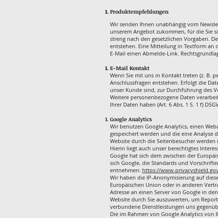
Produktempfehlungen
Wir senden Ihnen unabhängig vom Newslett
unserem Angebot zukommen, für die Sie sic
streng nach den gesetzlichen Vorgaben. De
entstehen. Eine Mitteilung in Textform an di
E-Mail einen Abmelde-Link. Rechtsgrundlage 
E-Mail Kontakt
Wenn Sie mit uns in Kontakt treten (z. B. p
Anschlussfragen entstehen. Erfolgt die Da
unser Kunde sind, zur Durchführung des Ver
Weitere personenbezogene Daten verarbeiten
Ihrer Daten haben (Art. 6 Abs. 1 S. 1 f) DSGV
Google Analytics
Wir benutzen Google Analytics, einen Weban
gespeichert werden und die eine Analyse 
Website durch die Seitenbesucher werden i
Hierin liegt auch unser berechtigtes Intere
Google hat sich dem zwischen der Europäi
sich Google, die Standards und Vorschrift
entnehmen:
https://www.privacyshield.go
Wir haben die IP-Anonymisierung auf diese
Europäischen Union oder in anderen Vertr
Adresse an einen Server von Google in de
Website durch Sie auszuwerten, um Report
verbundene Dienstleistungen uns gegenübe
Die im Rahmen von Google Analytics von I