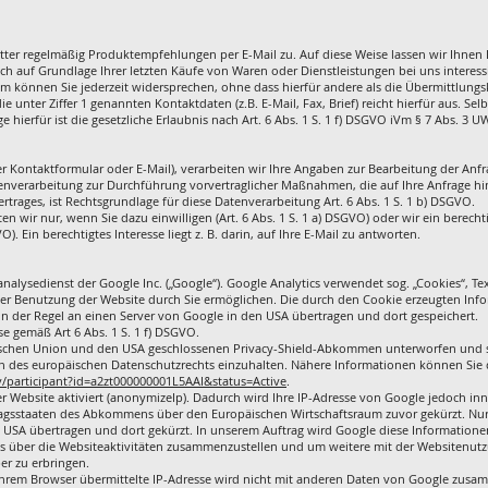
er regelmäßig Produktempfehlungen per E-Mail zu. Auf diese Weise lassen wir Ihnen
h auf Grundlage Ihrer letzten Käufe von Waren oder Dienstleistungen bei uns interess
m können Sie jederzeit widersprechen, ohne dass hierfür andere als die Übermittlungs
e unter Ziffer 1 genannten Kontaktdaten (z.B. E-Mail, Fax, Brief) reicht hierfür aus. Sel
hierfür ist die gesetzliche Erlaubnis nach Art. 6 Abs. 1 S. 1 f) DSGVO iVm § 7 Abs. 3 U
er Kontaktformular oder E-Mail), verarbeiten wir Ihre Angaben zur Bearbeitung der Anfr
tenverarbeitung zur Durchführung vorvertraglicher Maßnahmen, die auf Ihre Anfrage hin
trages, ist Rechtsgrundlage für diese Datenverarbeitung Art. 6 Abs. 1 S. 1 b) DSGVO.
 wir nur, wenn Sie dazu einwilligen (Art. 6 Abs. 1 S. 1 a) DSGVO) oder wir ein berecht
O). Ein berechtigtes Interesse liegt z. B. darin, auf Ihre E-Mail zu antworten.
alysedienst der Google Inc. („Google“). Google Analytics verwendet sog. „Cookies“, T
der Benutzung der Website durch Sie ermöglichen. Die durch den Cookie erzeugten Inf
n der Regel an einen Server von Google in den USA übertragen und dort gespeichert.
sse gemäß Art 6 Abs. 1 S. 1 f) DSGVO.
schen Union und den USA geschlossenen Privacy-Shield-Abkommen unterworfen und sich 
en des europäischen Datenschutzrechts einzuhalten. Nähere Informationen können Sie 
v/participant?id=a2zt000000001L5AAI&status=Active
.
r Website aktiviert (anonymizeIp). Dadurch wird Ihre IP-Adresse von Google jedoch inn
agsstaaten des Abkommens über den Europäischen Wirtschaftsraum zuvor gekürzt. Nur 
n USA übertragen und dort gekürzt. In unserem Auftrag wird Google diese Information
s über die Websiteaktivitäten zusammenzustellen und um weitere mit der Websitenut
r zu erbringen.
hrem Browser übermittelte IP-Adresse wird nicht mit anderen Daten von Google zusa