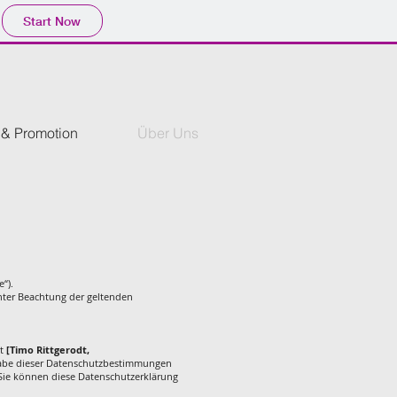
Start Now
 & Promotion
Über Uns
“).
ter Beachtung der geltenden
st
[Timo Rittgerodt,
gabe dieser Datenschutzbestimmungen
Sie können diese Datenschutzerklärung