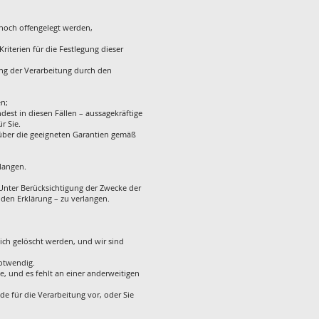
noch offengelegt werden,
Kriterien für die Festlegung dieser
ng der Verarbeitung durch den
en;
st in diesen Fällen – aussagekräftige
r Sie.
 über die geeigneten Garantien gemäß
langen.
 Unter Berücksichtigung der Zwecke der
den Erklärung – zu verlangen.
ich gelöscht werden, und wir sind
notwendig.
e, und es fehlt an einer anderweitigen
e für die Verarbeitung vor, oder Sie