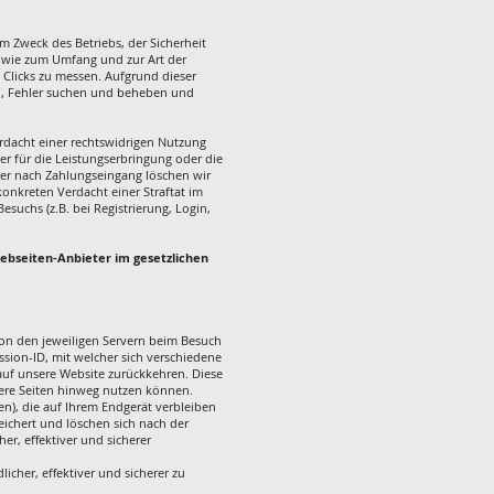
m Zweck des Betriebs, der Sicherheit
sowie zum Umfang und zur Art der
Clicks zu messen. Aufgrund dieser
en, Fehler suchen und beheben und
rdacht einer rechtswidrigen Nutzung
er für die Leistungserbringung oder die
der nach Zahlungseingang löschen wir
konkreten Verdacht einer Straftat im
uchs (z.B. bei Registrierung, Login,
Webseiten-Anbieter im gesetzlichen
von den jeweiligen Servern beim Besuch
ession-ID, mit welcher sich verschiedene
uf unsere Website zurückkehren. Diese
rere Seiten hinweg nutzen können.
n), die auf Ihrem Endgerät verbleiben
ichert und löschen sich nach der
er, effektiver und sicherer
icher, effektiver und sicherer zu