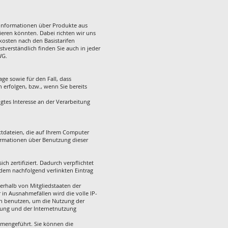
 Informationen über Produkte aus
ieren könnten. Dabei richten wir uns
kosten nach den Basistarifen
bstverständlich finden Sie auch in jeder
WG.
age sowie für den Fall, dass
 erfolgen, bzw., wenn Sie bereits
igtes Interesse an der Verarbeitung
extdateien, die auf Ihrem Computer
ormationen über Benutzung dieser
zertifiziert. Dadurch verpflichtet
dem nachfolgend verlinkten Eintrag
erhalb von Mitgliedstaaten der
in Ausnahmefällen wird die volle IP-
en benutzen, um die Nutzung der
zung und der Internetnutzung
mmengeführt. Sie können die