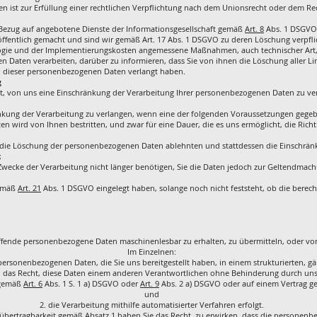
ist zur Erfüllung einer rechtlichen Verpflichtung nach dem Unionsrecht oder dem Rech
ezug auf angebotene Dienste der Informationsgesellschaft gemäß
Art. 8
Abs. 1 DSGVO
entlich gemacht und sind wir gemäß Art. 17 Abs. 1 DSGVO zu deren Löschung verpflich
logie und der Implementierungskosten angemessene Maßnahmen, auch technischer Art,
n Daten verarbeiten, darüber zu informieren, dass Sie von ihnen die Löschung aller 
n dieser personenbezogenen Daten verlangt haben.
g
tigt, von uns eine Einschränkung der Verarbeitung Ihrer personenbezogenen Daten zu ve
nkung der Verarbeitung zu verlangen, wenn eine der folgenden Voraussetzungen gegebe
en wird von Ihnen bestritten, und zwar für eine Dauer, die es uns ermöglicht, die Ric
e die Löschung der personenbezogenen Daten ablehnten und stattdessen die Einschrä
;
Zwecke der Verarbeitung nicht länger benötigen, Sie die Daten jedoch zur Geltendma
gemäß
Art. 21
Abs. 1 DSGVO eingelegt haben, solange noch nicht feststeht, ob die bere
effende personenbezogene Daten maschinenlesbar zu erhalten, zu übermitteln, oder von
Im Einzelnen:
 personenbezogenen Daten, die Sie uns bereitgestellt haben, in einem strukturierten,
n das Recht, diese Daten einem anderen Verantwortlichen ohne Behinderung durch uns 
g gemäß
Art. 6
Abs. 1 S. 1 a) DSGVO oder
Art. 9
Abs. 2 a) DSGVO oder auf einem Vertrag 
und
die Verarbeitung mithilfe automatisierter Verfahren erfolgt.
übertragbarkeit gemäß Absatz 1 haben Sie das Recht, zu erwirken, dass die personen