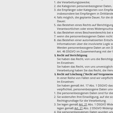
die Verarbeitungszwecke;
die Kategorien personenbezogener Daten, d
die Empfänger oder Kategorien von Empfä
insbesondere bei Empfängern in Drittlände
falls möglich, die geplante Dauer, für die 
Dauer;
das Bestehen eines Rechts auf Berichtigu
Verantwortlichen oder eines Widerspruchsr
das Bestehen eines Beschwerderechts bei e
wenn die personenbezogenen Daten nicht b
das Bestehen einer automatisierten Entsch
Informationen über die involvierte Logik s
Werden personenbezogene Daten an ein Drit
Art. 46 DSGVO im Zusammenhang mit der Ü
Recht auf Berichtigung
Sie haben das Recht, von uns die Berichti
Im Einzelnen:
Sie haben das Recht, von uns unverzüglich
Verarbeitung haben Sie das Recht, die Ver
Recht auf Löschung ("Recht auf Vergessen
In einer Reihe von Fällen sind wir verpfli
Im Einzelnen:
Sie haben gemäß Art. 17 Abs. 1 DSGVO das 
verpflichtet, personenbezogene Daten unver
Die personenbezogenen Daten sind für die 
Sie widerrufen Ihre Einwilligung, auf die 
Rechtsgrundlage für die Verarbeitung.
Sie legen gemäß
Art. 21
Abs. 1 DSGVO Widers
legen gemäß
Art. 21
Abs. 2 DSGVO Widerspr
Die personenbezogenen Daten wurden unre