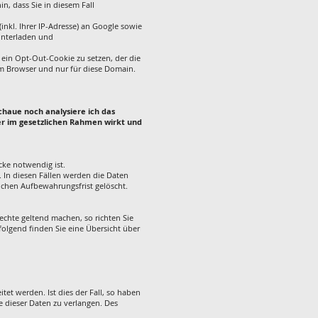
n, dass Sie in diesem Fall
nkl. Ihrer IP-Adresse) an Google sowie
unterladen und
ein Opt-Out-Cookie zu setzen, der die
em Browser und nur für diese Domain.
schaue noch analysiere ich das
ier im gesetzlichen Rahmen wirkt und
cke notwendig ist.
 In diesen Fällen werden die Daten
lichen Aufbewahrungsfrist gelöscht.
chte geltend machen, so richten Sie
hfolgend finden Sie eine Übersicht über
et werden. Ist dies der Fall, so haben
 dieser Daten zu verlangen. Des