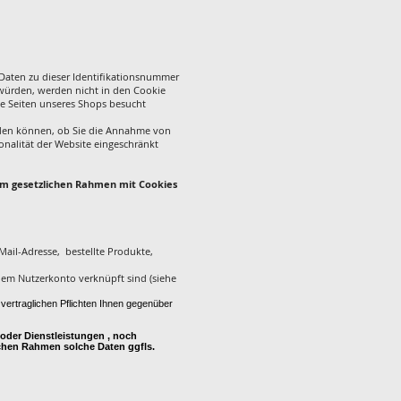
Daten zu dieser Identifikationsnummer
würden, werden nicht in den Cookie
he Seiten unseres Shops besucht
eiden können, ob Sie die Annahme von
onalität der Website eingeschränkt
r im gesetzlichen Rahmen mit Cookies
Mail-Adresse, bestellte Produkte,
inem Nutzerkonto verknüpft sind (siehe
 vertraglichen Pflichten Ihnen gegenüber
e oder Dienstleistungen , noch
ichen Rahmen solche Daten ggfls.