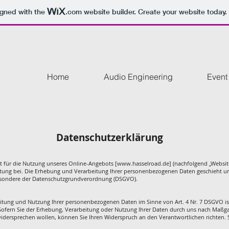
igned with the
.com
website builder. Create your website today.
Home
Audio Engineering
Event
Datenschutzerklärung
t für die Nutzung unseres Online-Angebots [
www.hasselroad.de
] (nachfolgend „Website
ung bei. Die Erhebung und Verarbeitung Ihrer personenbezogenen Daten geschieht un
besondere der Datenschutzgrundverordnung (DSGVO).
beitung und Nutzung Ihrer personenbezogenen Daten im Sinne von Art. 4 Nr. 7 DSGVO i
ofern Sie der Erhebung, Verarbeitung oder Nutzung Ihrer Daten durch uns nach Maß
dersprechen wollen, können Sie Ihren Widerspruch an den Verantwortlichen richten. 