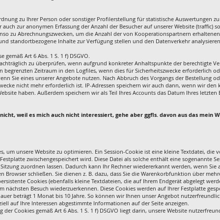
nung zu Ihrer Person oder sonstiger Profilerstellung für statistische Auswertungen zu
 auch zur anonymen Erfassung der Anzahl der Besucher auf unserer Website (traffic) 
nso zu Abrechnungszwecken, um die Anzahl der von Kooperationspartnern erhaltenen 
 und standortbezogene Inhalte zur Verfügung stellen und den Datenverkehr analysier
sse gemäß Art 6 Abs. 1 S. 1 f) DSGVO.
nachträglich zu überprüfen, wenn aufgrund konkreter Anhaltspunkte der berechtigte Ve
en begrenzten Zeitraum in den Logfiles, wenn dies für Sicherheitszwecke erforderlich od
. wenn Sie eines unserer Angebote nutzen. Nach Abbruch des Vorgangs der Bestellung o
zwecke nicht mehr erforderlich ist. IP-Adressen speichern wir auch dann, wenn wir den 
ite haben. Außerdem speichern wir als Teil Ihres Accounts das Datum Ihres letzten Bes
nicht, weil es mich auch nicht interessiert, gehe aber ggfls. davon aus das mein 
 um unsere Website zu optimieren. Ein Session-Cookie ist eine kleine Textdatei, die 
r Festplatte zwischengespeichert wird. Diese Datei als solche enthält eine sogenannte S
Sitzung zuordnen lassen. Dadurch kann Ihr Rechner wiedererkannt werden, wenn Sie a
n Browser schließen. Sie dienen z. B. dazu, dass Sie die Warenkorbfunktion über meh
sistente Cookies (ebenfalls kleine Textdateien, die auf Ihrem Endgerät abgelegt werde
m nächsten Besuch wiederzuerkennen. Diese Cookies werden auf Ihrer Festplatte gespe
auer beträgt 1 Monat bis 10 Jahre. So können wir Ihnen unser Angebot nutzerfreundlich
iell auf Ihre Interessen abgestimmte Informationen auf der Seite anzeigen.
 der Cookies gemäß Art 6 Abs. 1 S. 1 f) DSGVO liegt darin, unsere Website nutzerfreundl