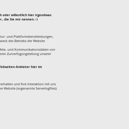
ch oder willentlich hier irgendwas
 , die Sie mir nennen.:-)
ur- und Plattformdienstleistungen,
Zweck des Betriebs der Website
n, Meta- und Kommunikationsdaten von
heren Zurverfügungstellung unserer
 Webseiten-Anbieter hier im
erhalten und Ihre Interaktion mit uns
e Website (sogenannte Serverlogfiles).