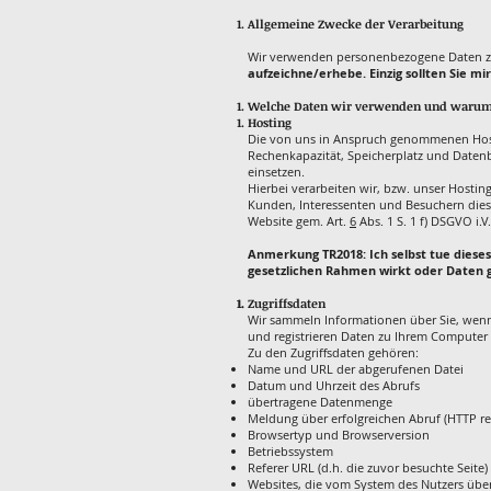
Allgemeine Zwecke der Verarbeitung
Wir verwenden personenbezogene Daten zu
aufzeichne/erhebe. Einzig sollten Sie mir
Welche Daten wir verwenden und waru
Hosting
Die von uns in Anspruch genommenen Hosti
Rechenkapazität, Speicherplatz und Datenb
einsetzen.
Hierbei verarbeiten wir, bzw. unser Host
Kunden, Interessenten und Besuchern diese
Website gem. Art.
6
Abs. 1 S. 1 f) DSGVO i.V
Anmerkung TR2018: Ich selbst tue dieses
gesetzlichen Rahmen wirkt oder Daten gg
Zugriffsdaten
Wir sammeln Informationen über Sie, wenn 
und registrieren Daten zu Ihrem Computer 
Zu den Zugriffsdaten gehören:
Name und URL der abgerufenen Datei
Datum und Uhrzeit des Abrufs
übertragene Datenmenge
Meldung über erfolgreichen Abruf (HTTP r
Browsertyp und Browserversion
Betriebssystem
Referer URL (d.h. die zuvor besuchte Seite)
Websites, die vom System des Nutzers übe