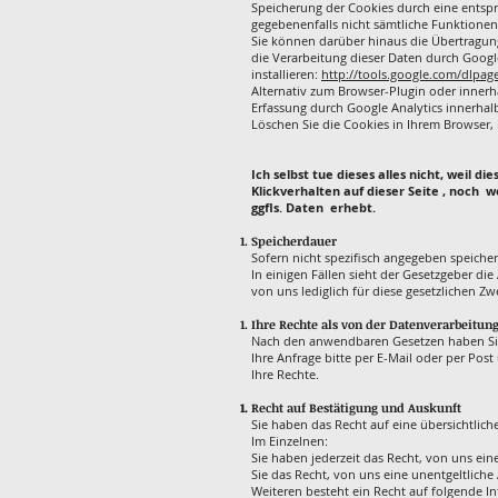
Speicherung der Cookies durch eine entspre
gegebenenfalls nicht sämtliche Funktione
Sie können darüber hinaus die Übertragung
die Verarbeitung dieser Daten durch Goog
installieren:
http://tools.google.com/dlpa
Alternativ zum Browser-Plugin oder innerh
Erfassung durch Google Analytics innerhal
Löschen Sie die Cookies in Ihrem Browser, 
Ich selbst tue dieses alles nicht, weil 
Klickverhalten auf dieser Seite , noch 
ggfls. Daten erhebt.
Speicherdauer
Sofern nicht spezifisch angegeben speiche
In einigen Fällen sieht der Gesetzgeber d
von uns lediglich für diese gesetzlichen Z
Ihre Rechte als von der Datenverarbeitung
Nach den anwendbaren Gesetzen haben Sie 
Ihre Anfrage bitte per E-Mail oder per Post
Ihre Rechte.
Recht auf Bestätigung und Auskunft
Sie haben das Recht auf eine übersichtlic
Im Einzelnen:
Sie haben jederzeit das Recht, von uns ein
Sie das Recht, von uns eine unentgeltlich
Weiteren besteht ein Recht auf folgende I