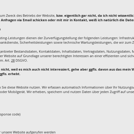
m Zweck des Betriebs der Website,
bzw. eigentlich gar nicht, da ich nicht wissentli
 Anfragen via Email schicken oder mit mir in Kontakt, weiß ich natürlich die Daten
m
ng-Leistungen dienen der Zurverfügungstellung der folgenden Leistungen: Infrastrukt
ankdienste, Sicherheitsleistungen sowie technische Wartungsleistungen, die wir zum 
inganbieter Bestandsdaten, Kontaktdaten, Inhaltsdaten, Vertragsdaten, Nutzungsdate
r Website auf Grundlage unserer berechtigten Interessen an einer effizienten und sic
.m. Art.
28
DSGVO.
 nicht, weil es mich auch nicht interessiert, gehe aber ggfls. davon aus das mein
fls. erhebt.
Sie diese Website nutzen. Wir erfassen automatisch Informationen über Ihr Nutzungsv
oder Mobilgerät. Wir erheben, speichern und nutzen Daten über jeden Zugriff auf unser
esponse code)
r unsere Website aufgerufen werden