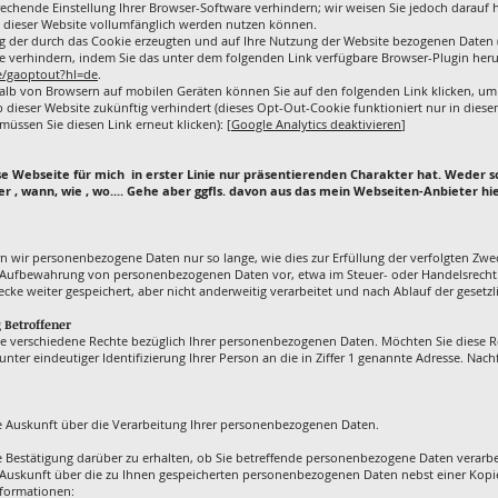
chende Einstellung Ihrer Browser-Software verhindern; wir weisen Sie jedoch darauf hi
n dieser Website vollumfänglich werden nutzen können.
 der durch das Cookie erzeugten und auf Ihre Nutzung der Website bezogenen Daten (i
le verhindern, indem Sie das unter dem folgenden Link verfügbare Browser-Plugin her
ge/gaoptout?hl=de
.
alb von Browsern auf mobilen Geräten können Sie auf den folgenden Link klicken, um 
b dieser Website zukünftig verhindert (dieses Opt-Out-Cookie funktioniert nur in dies
müssen Sie diesen Link erneut klicken): [
Google Analytics deaktivieren
]
diese Webseite für mich in erster Linie nur präsentierenden Charakter hat. Weder 
wer , wann, wie , wo.... Gehe aber ggfls. davon aus das mein Webseiten-Anbieter h
rn wir personenbezogene Daten nur so lange, wie dies zur Erfüllung der verfolgten Zwe
ie Aufbewahrung von personenbezogenen Daten vor, etwa im Steuer- oder Handelsrecht.
wecke weiter gespeichert, aber nicht anderweitig verarbeitet und nach Ablauf der gesetz
 Betroffener
verschiedene Rechte bezüglich Ihrer personenbezogenen Daten. Möchten Sie diese Re
 unter eindeutiger Identifizierung Ihrer Person an die in Ziffer 1 genannte Adresse. Nac
he Auskunft über die Verarbeitung Ihrer personenbezogenen Daten.
e Bestätigung darüber zu erhalten, ob Sie betreffende personenbezogene Daten verarbeit
e Auskunft über die zu Ihnen gespeicherten personenbezogenen Daten nebst einer Kopie
nformationen: