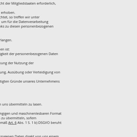
t der Mitgliedstaaten erforderlich,
 erhoben.
tet, so treffen wir unter
 um für die Datenverarbeitung
Links zu diesen personenbezogenen
rlangen.
n ist:
htigkeit der personenbezogenen Daten
nkung der Nutzung der
chung, Ausübung oder Verteidigung von
chtigten Gründe unseres Unternehmens
 uns übermitteln zu lasen.
 gängigen und maschinenlesbaren Format
zu übermitteln, sofern
gemäß
Art. 6
Abs. 1 S. 1 b) DSGVO beruht
bezogenen Daten direkt von uns einem